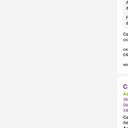
d
Co
ci
ce
04
ww
C
As
59
Ré
34
Co
Ré