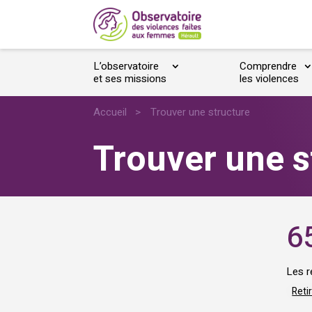
L’observatoire
Comprendre
et ses missions
les violences
Accueil
>
Trouver une structure
Trouver une s
6
Les r
Retir