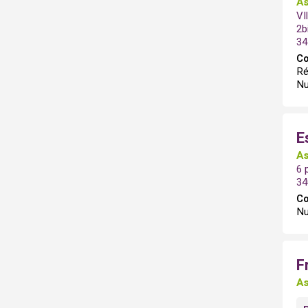
As
VI
2b
34
Co
Ré
Nu
E
As
6 
34
Co
Nu
F
As