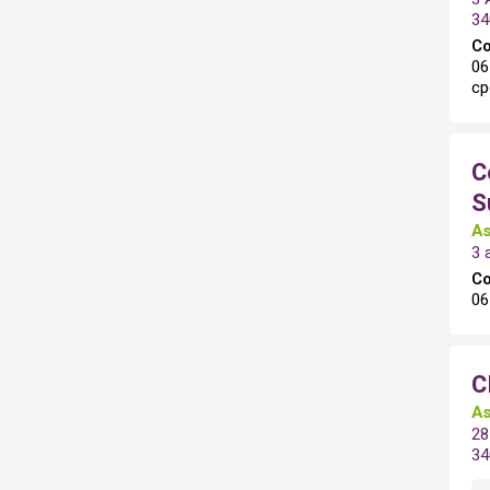
34
Co
06
cp
C
S
As
3 
Co
06
C
As
28
3