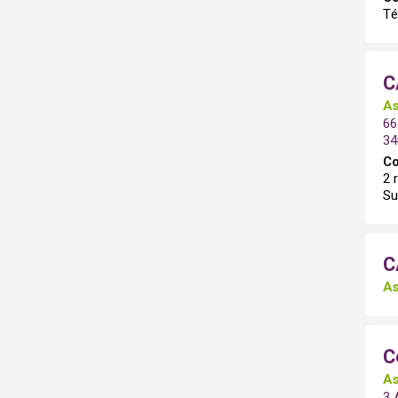
Té
C
As
66
34
Co
2 
Su
C
As
C
As
3 