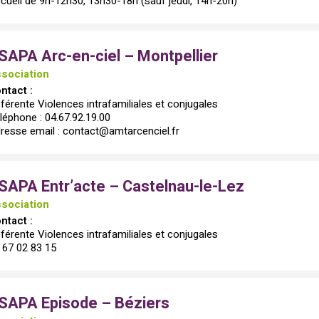
cueil de 9h-12h30, 13h30-18h (sauf jeudi, 14h-20h)
SAPA Arc-en-ciel – Montpellier
sociation
ntact :
férente Violences intrafamiliales et conjugales
léphone : 04.67.92.19.00
resse email : contact@amtarcenciel.fr
SAPA Entr’acte – Castelnau-le-Lez
sociation
ntact :
férente Violences intrafamiliales et conjugales
 67 02 83 15
SAPA Episode – Béziers