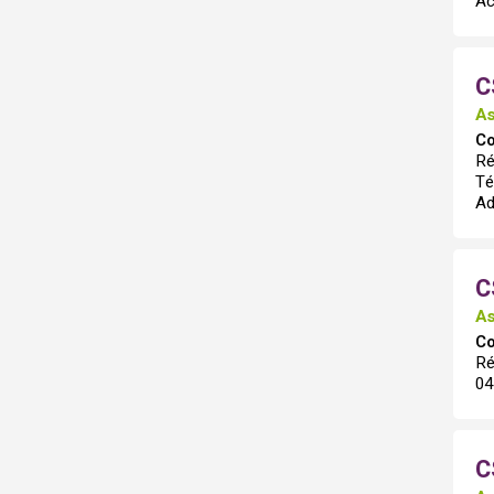
Ac
C
As
Co
Ré
Té
Ad
C
As
Co
Ré
04
C