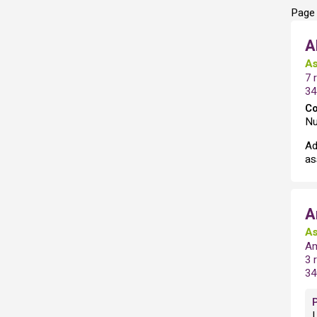
Page 
A
As
7 
34
Co
Nu
Ad
as
A
As
Am
3 
34
L