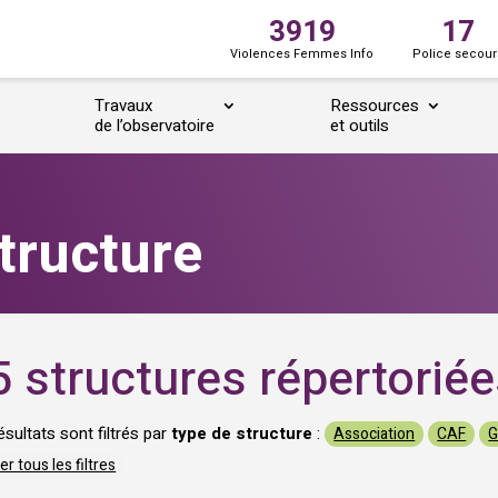
3919
17
Violences Femmes Info
Police secour
Travaux
Ressources
de l’observatoire
et outils
tructure
5 structures répertorié
ésultats sont filtrés par
type de structure
:
Association
CAF
G
er tous les filtres