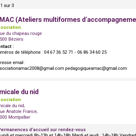
1 sur 3
MAC (Ateliers multiformes d’accompagnement 
sociation
rue du chapeau rouge
500 Béziers
ntact :
méros de téléphone : 04 67 36 52 71 - 06 86 34 60 25
resse email :
sociationamac2008@gmail.com pedagogiqueamac@gmail.com
micale du nid
sociation
icale du nid,
rue Anatole France,
000 Montpellier
Permanences d’accueil sur rendez-vous
undi et mercredi 9h-13h et 14h-18h Mardi et jeudi : 14h-18h Vendred