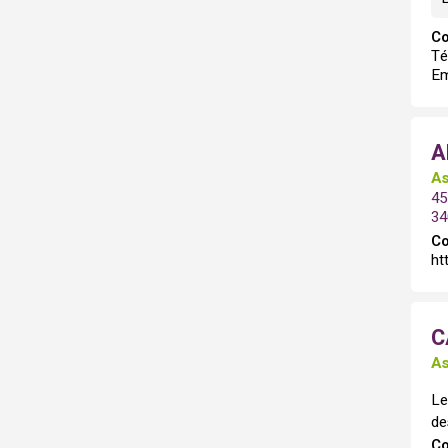
Co
Té
Em
A
As
45
3
Co
ht
C
As
Le
de
Co