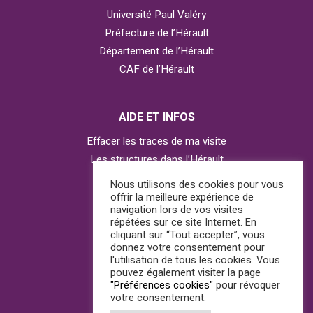
Université Paul Valéry
Préfecture de l’Hérault
Département de l’Hérault
CAF de l’Hérault
AIDE ET INFOS
Effacer les traces de ma visite
Les structures dans l’Hérault
Contacter l’Observatoire
Nous utilisons des cookies pour vous
offrir la meilleure expérience de
navigation lors de vos visites
répétées sur ce site Internet. En
AGIR
cliquant sur “Tout accepter”, vous
donnez votre consentement pour
J’ai besoin d’aide
l'utilisation de tous les cookies. Vous
pouvez également visiter la page
Je suis témoin
"Préférences cookies"
pour révoquer
votre consentement.