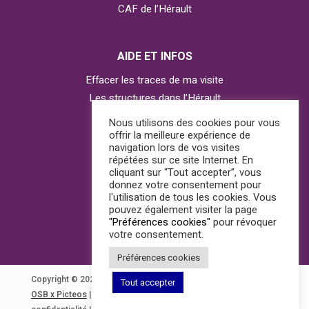
CAF de l’Hérault
AIDE ET INFOS
Effacer les traces de ma visite
Les structures dans l’Hérault
Contacter l’Observatoire
Nous utilisons des cookies pour vous
offrir la meilleure expérience de
navigation lors de vos visites
répétées sur ce site Internet. En
AGIR
cliquant sur “Tout accepter”, vous
donnez votre consentement pour
J’ai besoin d’aide
l'utilisation de tous les cookies. Vous
pouvez également visiter la page
Je suis témoin
"Préférences cookies"
pour révoquer
votre consentement.
Préférences cookies
Copyright © 2022 ovff34. Tous droits réservés.
Découvrez
Tout accepter
OSB x Picteos
|
Mentions légales
|
CGU
|
Politique de