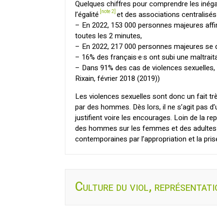
Quelques chiffres pour comprendre les inégal
[note 2]
l’égalité
et des associations centralisé
– En 2022, 153 000 personnes majeures affirm
toutes les 2 minutes,
– En 2022, 217 000 personnes majeures se d
– 16% des français·e·s ont subi une maltraita
– Dans 91% des cas de violences sexuelles, 
Rixain, février 2018 (2019))
Les violences sexuelles sont donc un fait tr
par des hommes. Dès lors, il ne s’agit pas d’
justifient voire les encourages. Loin de la r
des hommes sur les femmes et des adultes su
contemporaines par l’appropriation et la pris
Culture du viol, représentati