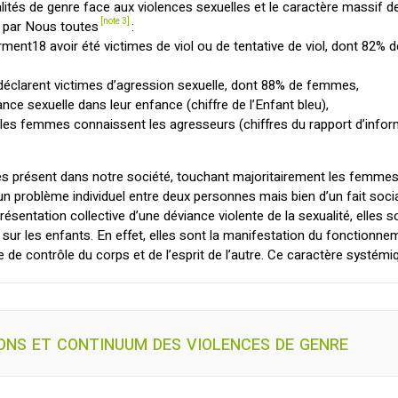
ités de genre face aux violences sexuelles et le caractère massif de
[note 3]
s par Nous toutes
:
ent18 avoir été victimes de viol ou de tentative de viol, dont 82% de
éclarent victimes d’agression sexuelle, dont 88% de femmes,
nce sexuelle dans leur enfance (chiffre de l’Enfant bleu),
les femmes connaissent les agresseurs (chiffres du rapport d’infor
ès présent dans notre société, touchant majoritairement les femmes 
un problème individuel entre deux personnes mais bien d’un fait socia
eprésentation collective d’une déviance violente de la sexualité, elles
r les enfants. En effet, elles sont la manifestation du fonctionnem
e de contrôle du corps et de l’esprit de l’autre. Ce caractère systémiq
ons et continuum des violences de genre