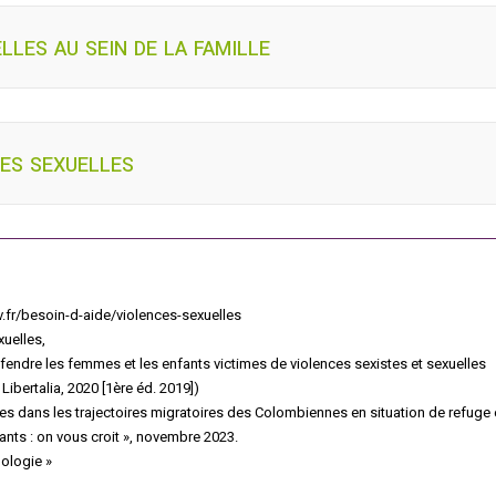
lles au sein de la famille
es sexuelles
uv.fr/besoin-d-aide/violences-sexuelles
xuelles,
fendre les femmes et les enfants victimes de violences sexistes et sexuelles
 Libertalia, 2020 [1ère éd. 2019])
ées dans les trajectoires migratoires des Colombiennes en situation de refuge 
fants : on vous croit », novembre 2023.
mologie »