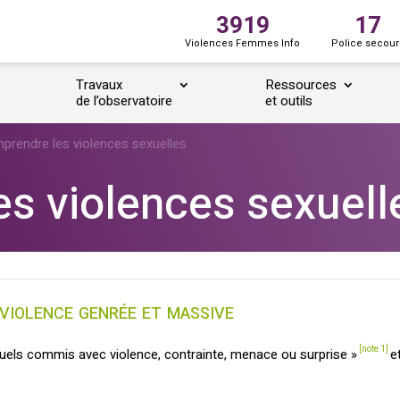
3919
17
Violences Femmes Info
Police secour
Travaux
Ressources
de l’observatoire
et outils
prendre les violences sexuelles
s violences sexuell
 violence genrée et massive
[note 1]
xuels commis avec violence, contrainte, menace ou surprise »
et