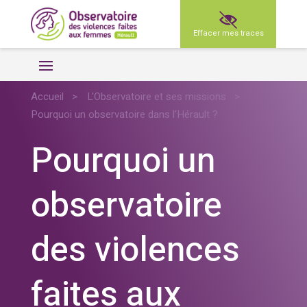
Effacer mes traces
Accueil
>
L'Observatoire et ses missions
>
Pourquoi un observatoire dans l'Hérault ?
Pourquoi un
observatoire
des violences
faites aux