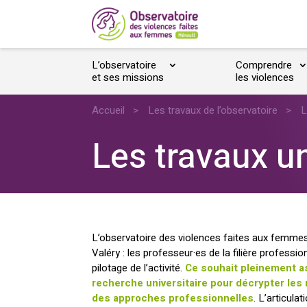
L’observatoire
Comprendre
et ses missions
les violences
Accueil
>
Les travaux de l’observatoire
>
L
Les travaux un
L’observatoire des violences faites aux femmes de
Valéry : les professeur·es de la filière profes
pilotage de l’activité.
Ce souhait pleinement as
recherche universitaire pour décrypter les
des approches professionnelles
. L’articula