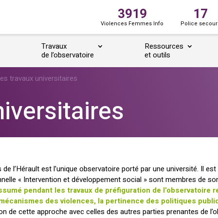
3919
17
Violences Femmes Info
Police secour
Travaux
Ressources
de l’observatoire
et outils
es travaux universitaires
iversitaires
 l’Hérault est l’unique observatoire porté par une université. Il est 
sionnelle « Intervention et développement social » sont membres de s
sumé pendant les travaux de préfiguration de l’observatoire re
 mécanismes des violences, la pertinence des politiques publi
tion de cette approche avec celles des autres parties prenantes de l’