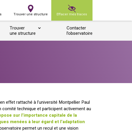
s
Trouver une structure
Effacer mes traces
Trouver
Contacter
une structure
l’observatoire
en effet rattaché à l’université Montpellier Paul
on comité technique et participent activement au
pose sur l’importance capitale de la
ques menées à leur égard et l’adaptation
observatoire permet un recul et une vision