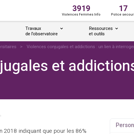
3919
17
Violences Femmes Info
Police secour
Travaux
Ressources
de l’observatoire
et outils
rsitaires
>
Violences conjugales et addictions : un lien à interroge
ugales et addictions 
).
Person
 en 2018 indiquant que pour les 86%