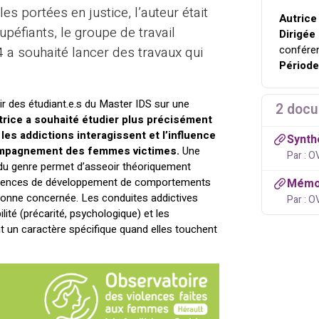
s portées en justice, l’auteur était
Autrice
upéfiants, le groupe de travail
Dirigée 
confére
a souhaité lancer des travaux qui
Période
r des étudiant.e.s du Master IDS sur une
2 docu
autrice a souhaité étudier plus précisément
les addictions interagissent et l’influence
Synth
ccompagnement des femmes victimes.
Une
Par : 
du genre permet d’asseoir théoriquement
nséquences de développement de comportements
Mémoi
sonne concernée. Les conduites addictives
Par : 
lité (précarité, psychologique) et les
t un caractère spécifique quand elles touchent