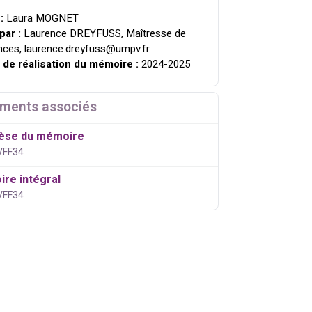
 :
Laura MOGNET
par :
Laurence DREYFUSS, Maîtresse de
nces, laurence.dreyfuss@umpv.fr
 de réalisation du mémoire :
2024-2025
ments associés
èse du mémoire
OVFF34
re intégral
OVFF34