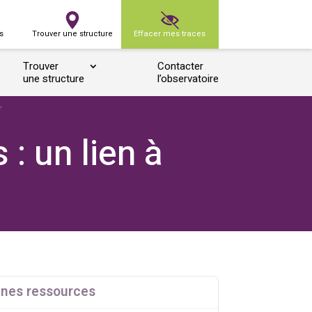
s
Trouver une structure
Effacer mes traces
Trouver
Contacter
une structure
l’observatoire
r
: un lien à
nes ressources