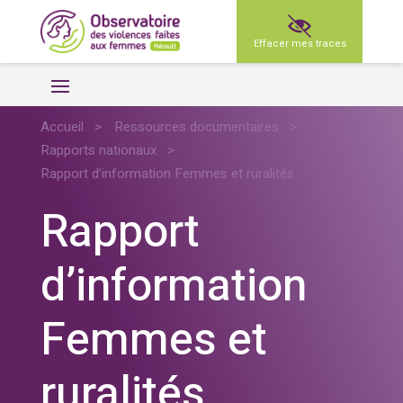
Effacer mes traces
Accueil
>
Ressources documentaires
>
Rapports nationaux
>
Rapport d’information Femmes et ruralités
Rapport
d’information
Femmes et
ruralités