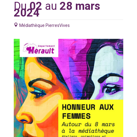
Du
02
au
28 mars
2024
Médiathèque PierresVives