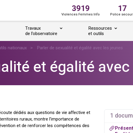
3919
17
Violences Femmes Info
Police secour
Travaux
Ressources
de l’observatoire
et outils
tils nationaux
>
Parler de sexualité et égalité avec les jeunes
alité et égalité avec
coute dédiés aux questions de vie affective et
1 docum
territoires ruraux, montre l’importance de
prévention et de renforcer les compétences des
Présenta