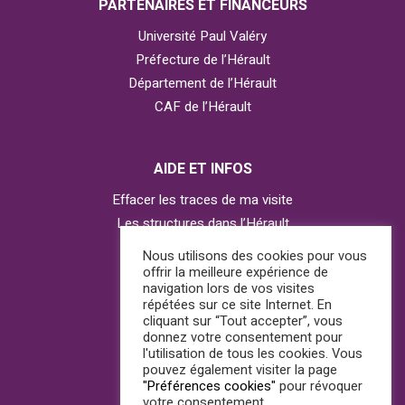
PARTENAIRES ET FINANCEURS
Université Paul Valéry
Préfecture de l’Hérault
Département de l’Hérault
CAF de l’Hérault
AIDE ET INFOS
Effacer les traces de ma visite
Les structures dans l’Hérault
Contacter l’Observatoire
Nous utilisons des cookies pour vous
offrir la meilleure expérience de
navigation lors de vos visites
répétées sur ce site Internet. En
AGIR
cliquant sur “Tout accepter”, vous
donnez votre consentement pour
J’ai besoin d’aide
l'utilisation de tous les cookies. Vous
pouvez également visiter la page
Je suis témoin
"Préférences cookies"
pour révoquer
votre consentement.