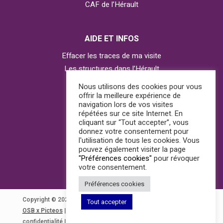
CAF de l’Hérault
AIDE ET INFOS
Effacer les traces de ma visite
Les structures dans l’Hérault
Contacter l’Observatoire
Nous utilisons des cookies pour vous
offrir la meilleure expérience de
navigation lors de vos visites
répétées sur ce site Internet. En
AGIR
cliquant sur “Tout accepter”, vous
donnez votre consentement pour
J’ai besoin d’aide
l'utilisation de tous les cookies. Vous
pouvez également visiter la page
Je suis témoin
"Préférences cookies"
pour révoquer
votre consentement.
Préférences cookies
Copyright © 2022 ovff34. Tous droits réservés.
Découvrez
Tout accepter
OSB x Picteos
|
Mentions légales
|
CGU
|
Politique de
confidentialité
|
Préférences cookies
|
Plan du site