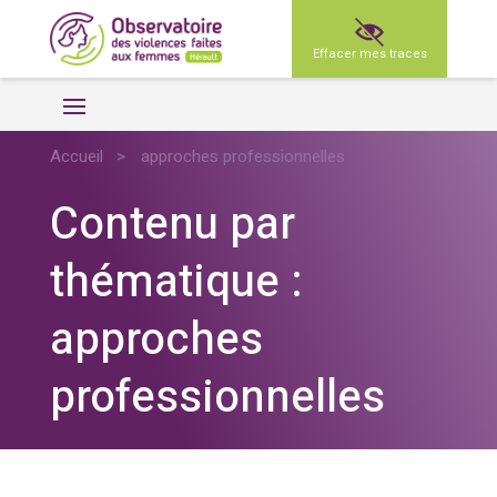
Effacer mes traces
Accueil
>
approches professionnelles
Contenu par
thématique :
approches
professionnelles